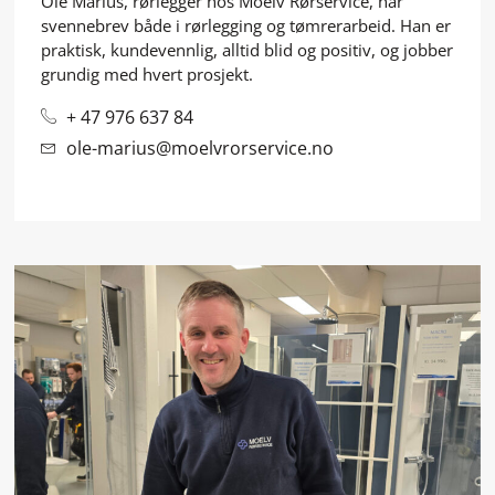
Ole Marius, rørlegger hos Moelv Rørservice, har
svennebrev både i rørlegging og tømrerarbeid. Han er
praktisk, kundevennlig, alltid blid og positiv, og jobber
grundig med hvert prosjekt.
+ 47 976 637 84
ole-marius@moelvrorservice.no