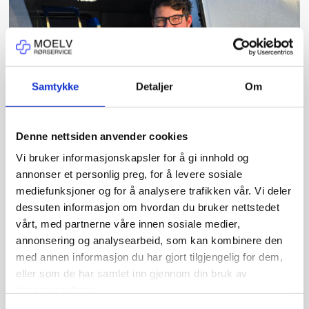
Samtykke
Detaljer
Om
Denne nettsiden anvender cookies
Vi bruker informasjonskapsler for å gi innhold og
annonser et personlig preg, for å levere sosiale
mediefunksjoner og for å analysere trafikken vår. Vi deler
Ole Brukstuen
dessuten informasjon om hvordan du bruker nettstedet
Rørlegger
vårt, med partnerne våre innen sosiale medier,
annonsering og analysearbeid, som kan kombinere den
Ole er en god støttespiller med svennebrev i
med annen informasjon du har gjort tilgjengelig for dem,
rørlegging. Kjent for sin lojalitet, fleksibilitet og
eller som de har samlet inn gjennom din bruk av
hjelpsomhet, er han en pålitelig ressurs for teamet og
kundene.
tjenestene deres.