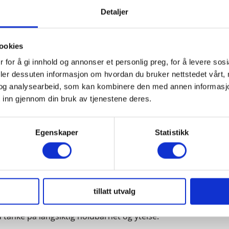
a nøye utvalg av materialer og utstyr, til profesjonell
Detaljer
ier, noe som gjør oss i stand til å tilby innovative
ookies
k, samtidig som det opprettholdes optimal
 for å gi innhold og annonser et personlig preg, for å levere sos
eller oppgradering av et eksisterende system, sikrer
deler dessuten informasjon om hvordan du bruker nettstedet vårt,
og analysearbeid, som kan kombinere den med annen informasjon d
g, pålitelig og klar for fremtidens utfordringer.
 inn gjennom din bruk av tjenestene deres.
Egenskaper
Statistikk
e sanitære installasjoner, inkludert baderom, kjøkken,
nn- og energisparende teknologier.
som møter individuelle behov og preferanser.
tillatt utvalg
g praksiser.
 tanke på langsiktig holdbarhet og ytelse.