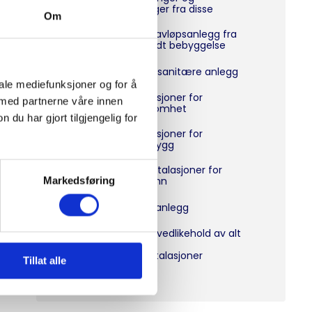
stikkledninger fra disse
Om
Utvendige avløpsanlegg fra
bygg i spredt bebyggelse
Komplette sanitære anlegg
iale mediefunksjoner og for å
Rørinnstalasjoner for
 med partnerne våre innen
idustrivirksomhet
u har gjort tilgjengelig for
Rørinnstalasjoner for
landbruksbygg
Pumpeinnstalasjoner for
forbruksvann
Markedsføring
Vannrenseanlegg
Service og vedlikehold av alt
sanitær og
varmeinnstalasjoner
Tillat alle