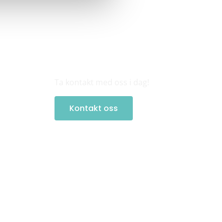
Trenger du
rørlegger?
Ta kontakt med oss i dag!
Kontakt oss