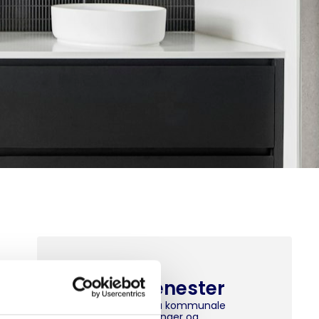
Andre tjenester
Arbeider på kommunale
hovedledninger og