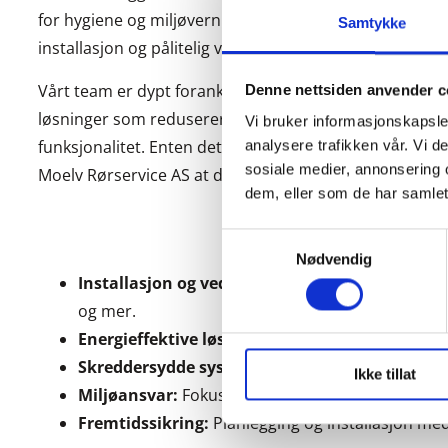
for hygiene og miljøvern. Vår tilnærming omfatter alt fr
Samtykke
installasjon og pålitelig vedlikehold.
Vårt team er dypt forankret i nyeste praksis og teknolog
Denne nettsiden anvender c
løsninger som reduserer vannforbruk og energiforbru
Vi bruker informasjonskapsler
funksjonalitet. Enten det er for et nytt byggeprosjekt 
analysere trafikken vår. Vi 
sosiale medier, annonsering 
Moelv Rørservice AS at ditt sanitæranlegg er bærekrafti
dem, eller som de har samlet
Samtykkevalg
Nødvendig
Installasjon og vedlikehold:
Full service for all
og mer.
Energieffektive løsninger:
Implementering av va
Skreddersydde systemer:
Tilpassede løsninger 
Ikke tillat
Miljøansvar:
Fokus på miljøvennlige materialer o
Fremtidssikring:
Planlegging og installasjon med