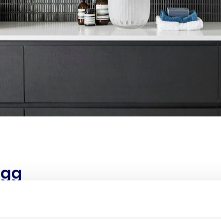
egg
og vedlikehold av komplette sanitære anlegg for
år ekspertise sikrer vi at alle aspekter av ditt
erer effektivt og i henhold til de høyeste standardene