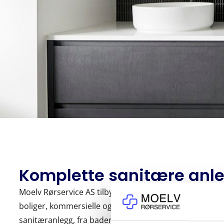
Komplette sanitære anl
Moelv Rørservice AS tilbyr installasjon, oppgradering 
boliger, kommersielle og industrielle eiendommer. Med v
sanitæranlegg, fra baderom til kjøkken og utover, fung