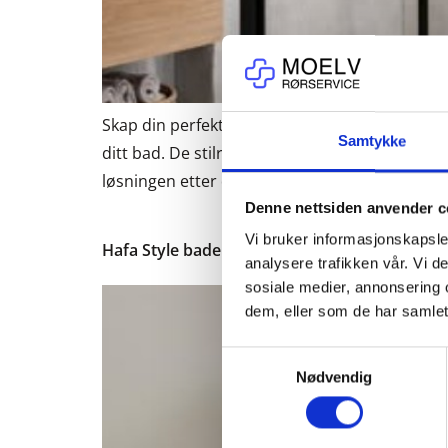
Skap din perfekte dusjløsning med Town dusjser
Samtykke
ditt bad. De stilrene profilene kombinert med
løsningen etter dine behov med slagdører og 
Denne nettsiden anvender c
Vi bruker informasjonskapsler
Hafa Style baderomsmøbler
analysere trafikken vår. Vi 
sosiale medier, annonsering 
dem, eller som de har samlet
Samtykkevalg
Nødvendig