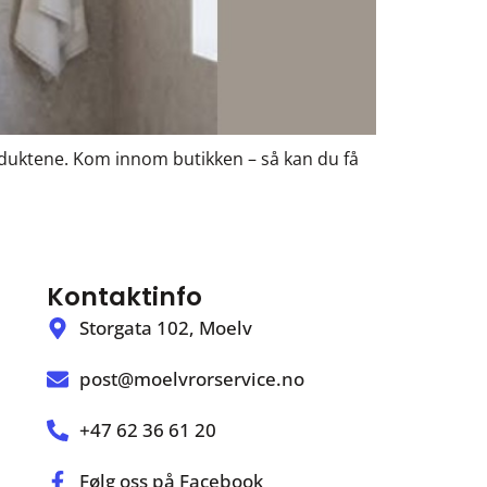
oduktene. Kom innom butikken – så kan du få
Kontaktinfo
Storgata 102, Moelv
post@moelvrorservice.no
+47 62 36 61 20
Følg oss på Facebook