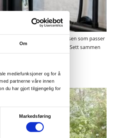
slik at du enkelt finner størrelsen som passer
Om
uttrykk som løfter hele rommet. Sett sammen
iale mediefunksjoner og for å
 med partnerne våre innen
u har gjort tilgjengelig for
Markedsføring