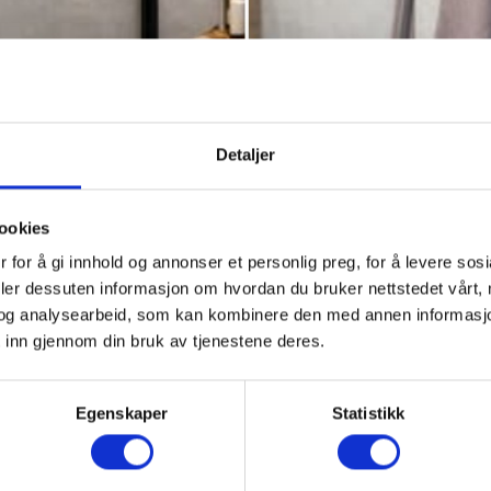
ie fra Sanipro!Town dusjserie leveres i 80, 90 og 100 cm – 
Detaljer
 klart herdet sikkerhetsglass gir et moderne og eksklusivt 
[…]
ookies
 for å gi innhold og annonser et personlig preg, for å levere sos
deler dessuten informasjon om hvordan du bruker nettstedet vårt,
og analysearbeid, som kan kombinere den med annen informasjon d
 inn gjennom din bruk av tjenestene deres.
Egenskaper
Statistikk