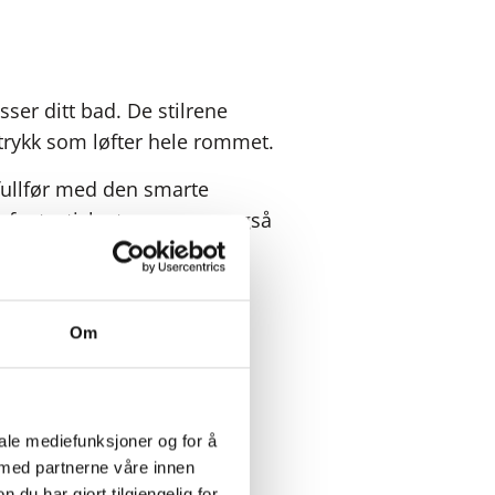
sser ditt bad. De stilrene
ttrykk som løfter hele rommet.
fullfør med den smarte
er fantastisk ut, men som også
Om
iale mediefunksjoner og for å
 med partnerne våre innen
u har gjort tilgjengelig for