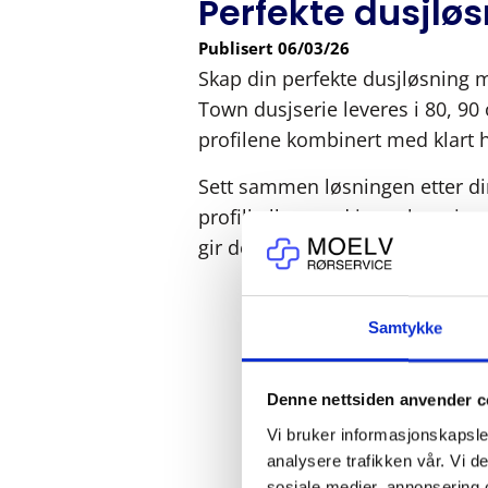
Perfekte dusjlø
Publisert
06/03/26
Skap din perfekte dusjløsning 
Town dusjserie leveres i 80, 90 
profilene kombinert med klart h
Sett sammen løsningen etter di
profilhyllen med justerbare inn
gir deg praktisk og plassbespa
Samtykke
Denne nettsiden anvender c
Vi bruker informasjonskapsler
analysere trafikken vår. Vi 
sosiale medier, annonsering 