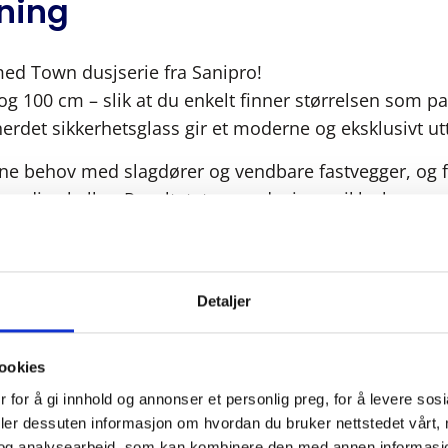
sning
med Town dusjserie fra Sanipro!
og 100 cm – slik at du enkelt finner størrelsen som pa
erdet sikkerhetsglass gir et moderne og eksklusivt u
ne behov med slagdører og vendbare fastvegger, og 
vendige hyller. Resultatet er en dusj som ikke bare s
rende oppbevaring i hverdagen.
Detaljer
ookies
 for å gi innhold og annonser et personlig preg, for å levere sos
deler dessuten informasjon om hvordan du bruker nettstedet vårt,
og analysearbeid, som kan kombinere den med annen informasjon d