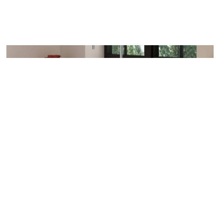
Føl deg trygg med FMM 9000XE
Føl deg trygg med FMM 9000XE med 10 års
funksjonsgaranti. 9000XE serien er utstyrt med den
aller nyeste teknologien og er FM Mattsson sin mest