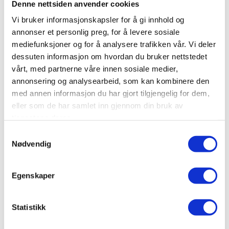
Denne nettsiden anvender cookies
Vi bruker informasjonskapsler for å gi innhold og
annonser et personlig preg, for å levere sosiale
mediefunksjoner og for å analysere trafikken vår. Vi deler
dessuten informasjon om hvordan du bruker nettstedet
vårt, med partnerne våre innen sosiale medier,
annonsering og analysearbeid, som kan kombinere den
med annen informasjon du har gjort tilgjengelig for dem,
eller som de har samlet inn gjennom din bruk av
tjenestene deres.
Åpent hus torsdag den 18.juni
Samtykkevalg
2026
Nødvendig
Vi gjentar suksessen fra i fjor! Besøk oss denne dagen.
Vi har massevis av tilbud fra våre leverandører og i
Egenskaper
tillegg spanderer vi gratis grillmat fra kl. 11.00…
Les mer
Statistikk
Les mer