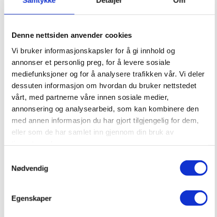
Samtykke
Detaljer
Om
Denne nettsiden anvender cookies
Kampanje i hele Juni
Vi bruker informasjonskapsler for å gi innhold og
Gi baderommet eller kjøkkenet et løft med
annonser et personlig preg, for å levere sosiale
kvalitetsarmaturer fra FM Mattsson til ekstra gode
mediefunksjoner og for å analysere trafikken vår. Vi deler
priser. I hele juni får du kampanjepriser på utvalgte
dessuten informasjon om hvordan du bruker nettstedet
servantbatterier, kjøkkenbatterier og dusjbatterier.
vårt, med partnerne våre innen sosiale medier,
Tilbudene…
Les mer
annonsering og analysearbeid, som kan kombinere den
med annen informasjon du har gjort tilgjengelig for dem,
eller som de har samlet inn gjennom din bruk av
Les mer
tjenestene deres.
Samtykkevalg
Nødvendig
Egenskaper