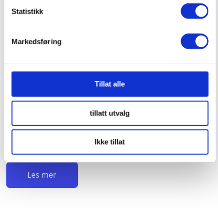
Statistikk
Markedsføring
Nyhet fra Vivo
Tillat alle
Nyhet fra A Collection, Vivo dusjserie. Vivo er en
dusjløsning med tidløst design. Serien leveres med
tillatt utvalg
herdet glass og sikkerhetsfilm, og er laget for enkel
rengjøring!
Ikke tillat
…
Les mer
Les mer